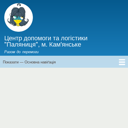
Перейти
до
основного
вмісту
Центр допомоги та логістики
"Паляниця", м. Кам'янське
Разом до перемоги
Показати — Основна навіґація
Основна
навіґація
Головна
Інформація для ВПО
Новини
Фінанси
Історії війни
Про нас