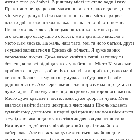
жити в село до бабусі. В рідному місті не стало води і газу.
Практично не працювали магазини, а в тих, що відкриті, є по
мінімуму продуктів і захмарні ціни, на все місто працює
всього дві аптеки, в яких на жаль практично нічого немає.
Після того, як голова Донецької військової адміністрації
оголосив про евакуацію з області, ми з дитиною виїхали в
місто Кам'янське. На жаль, наш тато, мої та його батьки, друзі
змушені залишатися в Донецькій області. Я дуже за них
переживаю щодня. Дуже важко сидіти в теплі, затишку та
безпеці, коли всі рідні далеко й у небезпеці. Місто Кам'янське
прийняло нас дуже добре. Коли ми тільки приїхали, воно мені
не сподобалося, тому що я сумувала за будинком і своїм
рідним містом. Але через якийсь час я зрозуміла, що це місто
дуже гарне. У ньому є все, що потрібно для хорошого життя.
Місто дуже красиве і чисте, люди дуже добрі та чуйні. Мені
вдалося знайти багато центрів, в яких нам з Ніколь надають
гуманітарну допомогу, в перші дні приїзду ми познайомилися
з сусідкою, яка подарувала стільчик для годування дитини.
Нам дуже подобається лівобережний парк і звичайно ж
набережна. Але все ж таки дуже хочеться якнайшвидше
повернутися додому, бути поряд з рідними, зі своєю родиною.