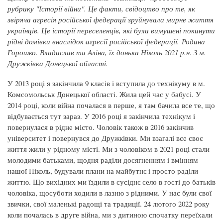
рубрику "Історії війни". Це факти, свідоцтво про те, як
звіряча агресія російської федерації зруйнувала мирне життя
українців. Це історії переселенців, які були вимушені покинути
рідні домівки внаслідок агресії російської федерації.
Родина
Горошко. Владислав та Аліна, їх донька Ніколь 2021 р.н. З м.
Дружківка Донецької області.
У 2013 році я закінчила 9 класів і вступила до технікуму в м.
Комсомольськ Донецької області. Жила цей час у бабусі. У
2014 році, коли війна почалася в перше, я там бачила все те, що
відбувається тут зараз. У 2016 році я закінчила технікум і
повернулася в рідне місто. Чоловік також в 2016 закінчив
університет і повернувся до Дружківки. Ми взагалі все своє
життя жили у рідному місті. Ми з чоловіком в 2021 році стали
молодими батьками, щодня раділи досягненням і вмінням
нашої Ніколь, будували плани на майбутнє і просто раділи
життю. Що вихідних ми їздили в сусіднє село в гості до батьків
чоловіка, щосуботи ходили в лазню з рідними. У нас були свої
звички, свої маленькі радощі та традиції. 24 лютого 2022 року
коли почалась в друге війна, ми з дитиною спочатку переїхали