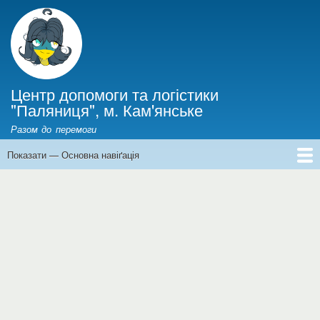
Перейти
до
основного
вмісту
Центр допомоги та логістики
"Паляниця", м. Кам'янське
Разом до перемоги
Показати — Основна навіґація
Основна
навіґація
Головна
Інформація для ВПО
Новини
Фінанси
Історії війни
Про нас