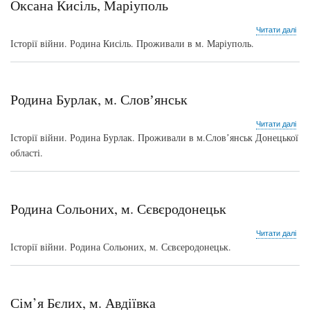
Оксана Кисіль, Маріуполь
про
Читати далі
Окс
Історії війни. Родина Кисіль. Проживали в м. Маріуполь.
Кисі
Мар
Родина Бурлак, м. Словʼянськ
про
Читати далі
Род
Історії війни. Родина Бурлак. Проживали в м.Словʼянськ Донецької
Бур
області.
м.
Сло
Родина Сольоних, м. Сєвєродонецьк
про
Читати далі
Род
Історії війни. Родина Сольоних, м. Сєвєеродонецьк.
Сол
м.
Сєв
Сім’я Бєлих, м. Авдіївка