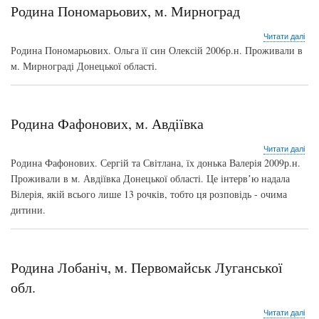
Родина Пономарьових, м. Мирноград
про
Читати далі
Род
Родина Пономарьових. Ольга її син Олексій 2006р.н. Проживали в
Пон
м. Мирнограді Донецької області.
м.
Мир
Родина Фафонових, м. Авдіївка
про
Читати далі
Род
Родина Фафонових. Сергій та Світлана, їх донька Валерія 2009р.н.
Фаф
Проживали в м. Авдіївка Донецької області. Це інтервʼю надала
м.
Вілерія, якій всього лише 13 рочків, тобто ця розповідь - очима
Авд
дитини.
Родина Лобаніч, м. Первомайськ Луганської
обл.
про
Читати далі