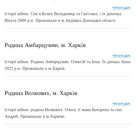
про
Читати далі
Сім
Історії війни. Сім’я Бєлих Володимир та Світлана, і їх донечка
Бєл
Вікуся 2009 р.н. Проживали в м.Авдіївка Донецької області.
м.
Авд
Родина Амбарцумян, м. Харків
про
Читати далі
Род
Історії війни. Родина Амбарцумян. Олексій та Інна. Їх донька Анна
Амб
2022 р.н. Проживали в м.Харків.
м.
Хар
Родина Волкових, м. Харків
про
Читати далі
Род
Історії війни: родина Волкових. Олеся, її мама Катерина та син
Вол
Андрій. Проживали в м.Харкові.
м.
Хар