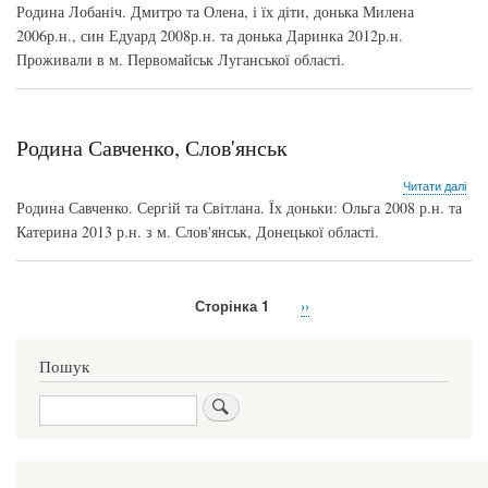
Род
Родина Лобаніч. Дмитро та Олена, і їх діти, донька Милена
Лоб
2006р.н., син Едуард 2008р.н. та донька Даринка 2012р.н.
м.
Проживали в м. Первомайськ Луганської області.
Пер
Луг
обл
Родина Савченко, Слов'янськ
про
Читати далі
Род
Родина Савченко. Сергій та Світлана. Їх доньки: Ольга 2008 р.н. та
Сав
Катерина 2013 р.н. з м. Слов'янськ, Донецької області.
Сло
Сторінка 1
Наступна
››
Розбивка
сторінка
на
Пошук
сторінки
Пошук