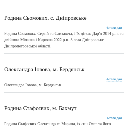
Пок
Дон
обл
Родина Сьомових, с. Дніпровське
про
Читати далі
Род
Родина Сьомових. Сергій та Єлизавета, і їх дітки: Дар’я 2014 р.н. та
Сьо
двійнята Міланка і Кирюша 2022 р.н. З села Дніпровське
с.
Дніпропетровської області.
Дні
Олександра Іовова, м. Бердянськ
про
Читати далі
Оле
Олександра Іовова, м. Бердянськ
Іов
м.
Бер
Родина Стафєєвих, м. Бахмут
про
Читати далі
Род
Родина Стафєєвих Олександр та Марина, їх син Олег та його
Ста