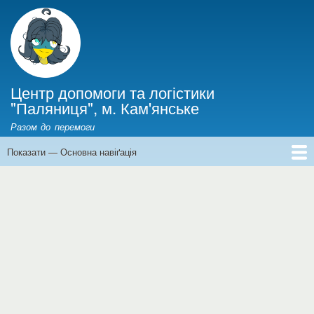
Перейти
до
основного
вмісту
Центр допомоги та логістики
"Паляниця", м. Кам'янське
Разом до перемоги
Показати — Основна навіґація
Основна
навіґація
Головна
Інформація для ВПО
Новини
Фінанси
Історії війни
Про нас