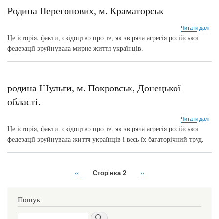
Родина Перегонових, м. Краматорськ
про
Читати далі
Род
Це історія, факти, свідоцтво про те, як звіряча агресія російської
Пер
федерації зруйнувала мирне життя українців.
м.
Кра
родина Шульги, м. Покровськ, Донецької
області.
про
Читати далі
род
Це історія, факти, свідоцтво про те, як звіряча агресія російської
Шул
федерації зруйнувала життя українців і весь їх багаторічний труд.
м.
Пок
Дон
обла
Попередня
‹‹
Сторінка 2
Наступна
››
Розбивка
сторінка
сторінка
на
Пошук
сторінки
Пошук