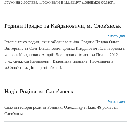
дружина Ярослава. Проживали в м.Бахмут Донецької області.
м.
Бах
Родини Прядко та Кайдановичи, м. Слов'янськ
про
Читати далі
Род
Історія трьох родин, яких об’єднала війна. Родина Прядка Ольга
Пря
Вікторівна та Олег Віталійович, донька Кайданович Юля Ігорівна її
та
чоловік Кайданович Андрій Леонідович, їх донька Поліна 2012
Кай
м.
р.н., свекруха Кайданович Валентина Іванівна. Проживали в
Сло
м.Слов’янськ Донецької області.
Надія Родіна, м. Слов'янськ
про
Читати далі
Над
Сімейна історія родини Родіних. Олександр і Надя, 48 років, м.
Род
Слов'янськ.
м.
Сло