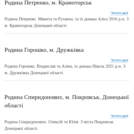
Родина Петренко, м. Крамоторськ
про
Читати далі
Род
Родина Петренко. Микита та Рузанна, та їх донька Аліса 2016 р.н. З
Пет
м. Крамоторськ Донецької області.
м.
Кра
Родина Горошко, м. Дружківка
про
Читати далі
Род
Родина Горошко. Владислав та Аліна, їх донька Ніколь 2021 р.н. З
Гор
м. Дружківка Донецької області.
м.
Дру
Родина Спиридонових, м. Покровськ, Донецької
області
про
Читати далі
Род
Родина Спиридонових. Олексій та Юлія. З міста Покровськ
Спи
Донецької області.
м.