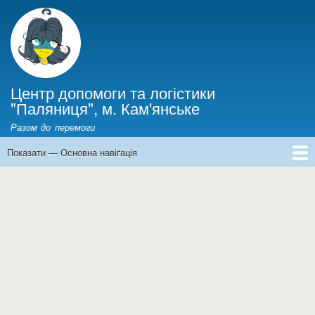
Перейти
до
основного
вмісту
Центр допомоги та логістики
"Паляниця", м. Кам'янське
Разом до перемоги
Показати — Основна навіґація
Основна
навіґація
Головна
Інформація для ВПО
Новини
Фінанси
Історії війни
Про нас