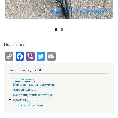
Поділитися
C
Fa
Vi
T
E
op
ce
be
wi
m
y
bo
r
tte
ail
Інформація для ВПО
Li
ok
r
Стрічка новин
Порядок надання допомоги
nk
Адреси центрів
Найпоширеніші запитання
Пропозиції
Архів пропозицій