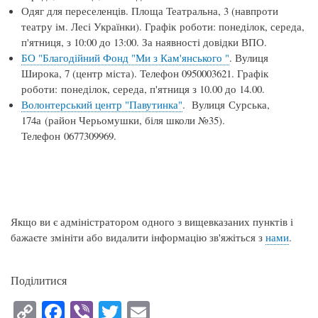
Одяг для переселенців. Площа Театральна, 3 (навпроти
театру ім. Лесі Українки). Графік роботи: понеділок, середа,
п'ятниця, з 10:00 до 13:00. За наявності довідки ВПО.
БО "Благодійний Фонд "Ми з Кам'янського "
. Вулиця
Широка, 7 (центр міста). Телефон 0950003621. Графік
роботи: понеділок, середа, п'ятниця з 10.00 до 14.00.
Волонтерський центр "Павутинка"
. Вулиця Сурська,
174а (район Черьомушки, біля школи №35).
Телефон 0677309969.
Якщо ви є адміністратором одного з вищевказаних пунктів і
бажаєте змініти або видалити інформацію зв'яжіться з
нами
.
Поділитися
C
Fa
Vi
T
E