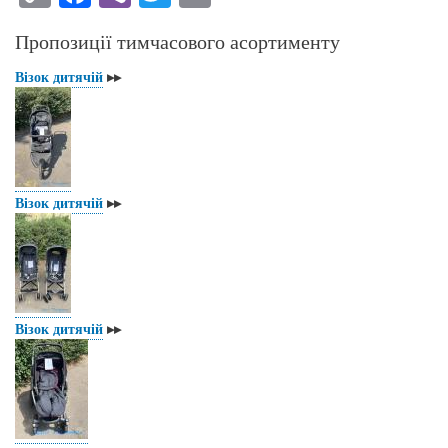
op
ce
be
wi
m
Пропозиції тимчасового асортименту
y
bo
r
tte
ail
Li
ok
r
Візок дитячій
▸▸
nk
Візок дитячій
▸▸
Візок дитячій
▸▸