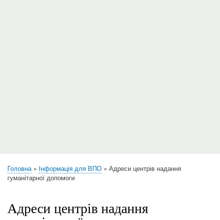
Головна
Інформація для ВПО
Адреси центрів надання
Рядок
гуманітарної допомоги
навіґації
Адреси центрів надання