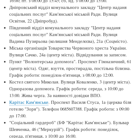
16:00; пт. з 08:00 до 15:45; сб, нд. з 08:00 до 15:00.
Дніпровський відділ комунального закладу "Центр наданя
соціальних послуг" Кам'янської міськой Ради. Вулиця
Освітня, 22 (Дніпробуд).
Південний відділ комунального закладу "Центр наданя
соціальних послуг" Кам'янської міськой Ради. Вулиця
Вадима Пузирьова (колишня
Менделєєва), 21а (Соцмісто).
Міська організація Товариства Червоного хреста України.
Вулиця Сачко, 24а (центр міста). Відвідування за записом.
Пункт "Волонтерська допомога". Проспект Гімназичний, 61
(центр міста). Одяг, взуття, простирадла, постільна білизна.
Графік роботи: понеділок-п'ятниця, з 08:00 до 12:00.
Костел святого Миколая. Вулиця Коваленко, 3 (центр міста).
Одноразова допомога. Графік роботи: середа, з 10:00 до
13:00. Жива черга. За наявності довідки ВПО.
Карітас Кам'янське
. Проспект Василя Стуса, 1а (церква біля
готелю "Зоря"). Телефон 0685607388. Графік роботи: з 09:00
до 17:00.
"Соціальний гардероб" (БФ "Карітас Кам'янське"). Бульвар
Шевченка, 46 ("Меркурій"). Графік роботи: понеділок,
середа, п'ятниця, з 10:00 до 16:00.