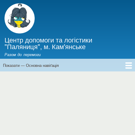
Перейти
до
основного
вмісту
Центр допомоги та логістики
"Паляниця", м. Кам'янське
Разом до перемоги
Показати — Основна навіґація
Основна
навіґація
Головна
Інформація для ВПО
Новини
Фінанси
Історії війни
Про нас