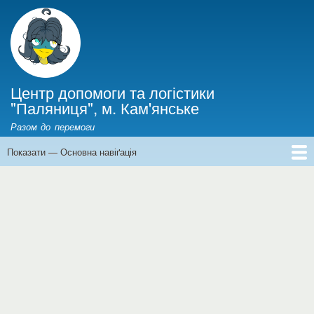
Перейти
до
основного
вмісту
Центр допомоги та логістики
"Паляниця", м. Кам'янське
Разом до перемоги
Показати — Основна навіґація
Основна
навіґація
Головна
Інформація для ВПО
Новини
Фінанси
Історії війни
Про нас