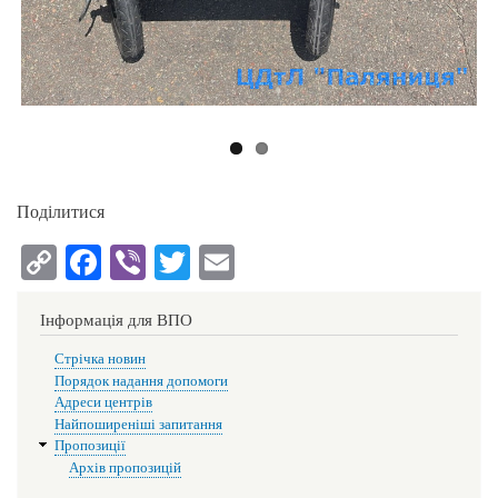
Поділитися
C
Fa
Vi
T
E
op
ce
be
wi
m
y
bo
r
tte
ail
Інформація для ВПО
Li
ok
r
Стрічка новин
Порядок надання допомоги
nk
Адреси центрів
Найпоширеніші запитання
Пропозиції
Архів пропозицій