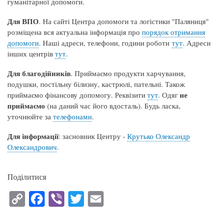
гуманітарної допомоги.
Для ВПО
. На сайті Центра допомоги та логістики "Паляниця"
розміщена вся актуальна інформація про
порядок отримання
допомоги
. Наші адреси, телефони, години роботи
тут
. Адреси
інших центрів
тут
.
Для благодійників
. Приймаємо продукти харчування,
подушки, постільну білизну, кастрюлі, пательні. Також
не
приймаємо фінансову допомогу. Реквізити
тут
. Одяг
приймаємо
(на даний час його вдосталь). Будь ласка,
уточнюйте за
телефонами
.
Для
інформації
: засновник Центру -
Крутько Олександр
Олександрович
.
Поділитися
C
Fa
Vi
T
E
op
ce
be
wi
m