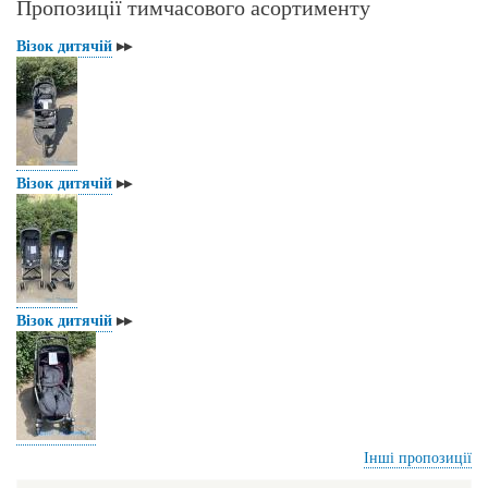
Пропозиції тимчасового асортименту
y
bo
r
tte
ail
Li
ok
r
Візок дитячій
▸▸
nk
Візок дитячій
▸▸
Візок дитячій
▸▸
Інші пропозиції