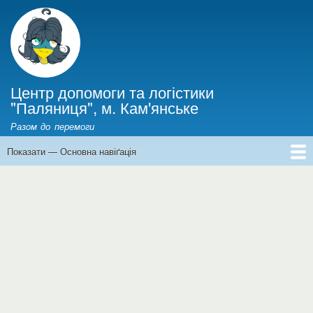
Перейти
до
основного
вмісту
Центр допомоги та логістики
"Паляниця", м. Кам'янське
Разом до перемоги
Показати — Основна навіґація
Основна
навіґація
Головна
Інформація для ВПО
Новини
Фінанси
Історії війни
Про нас