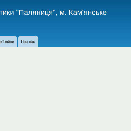
Перейти
тики "Паляниця", м. Кам'янське
до
основного
вмісту
рії війни
Про нас