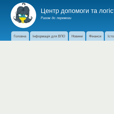
Центр допомоги та логіс
Разом до перемоги
Головна
Інформація для ВПО
Новини
Фінанси
Істо
Основна
навіґація