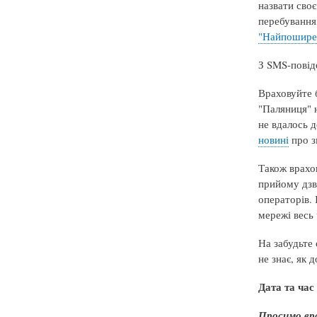
назвати своє
перебування,
"
Найпоширен
З SMS-повідо
Враховуйте 
"Паляниця" н
не вдалось д
новині
про з
Також врахов
прийому дзв
операторів. 
мережі весь 
На забудьте
не знає, як 
Дата та час 
Просимо вр