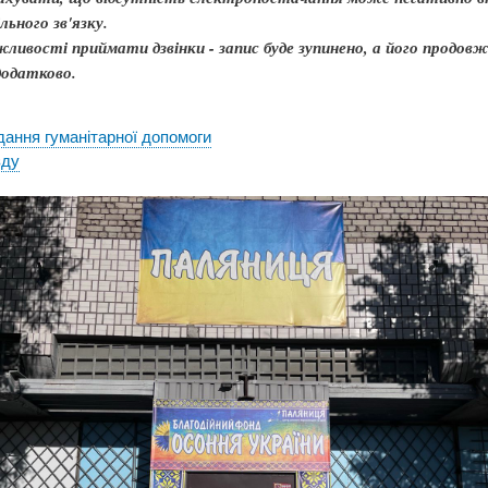
ільного зв'язку.
жливості приймати дзвінки - запис буде зупинено, а його продовж
додатково.
ання гуманітарної допомоги
зду