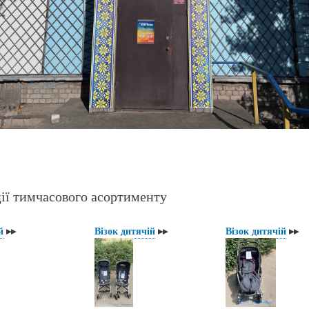
ії тимчасового асортименту
й
▸▸
Візок дитячій
▸▸
Візок дитячій
▸▸