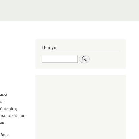
Пошук
Пошук
рної
по
й період.
 наполегливо
ів.
 буде