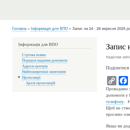
Головна
Інформація для ВПО
Запис на 24 - 26 вересня 2025 р
Рядок
навіґації
Запис 
Інформація для ВПО
Стрічка новин
Надіслав:
adm
Порядок надання допомоги
Адреси центрів
Поділитися
Найпоширеніші запитання
C
Пропозиції
Архів пропозицій
op
Проводимо з
y
допомоги у 
телефону
. 
Li
Щоб не ство
nk
просимо озна
Якщо ви додз