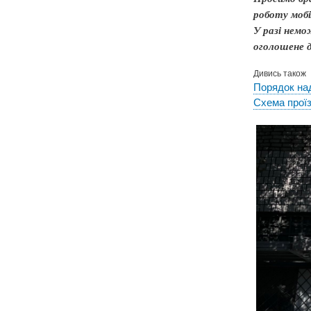
роботу моб
У разі немо
оголошене 
Дивись також
Порядок над
Схема прої