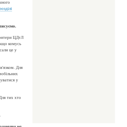
очного
розділі
писуємо.
лонтери ЦДтЛ
якщо комусь
сали це у
в'язком. Для
мобільних
руватися у
Для тих хто
.
плинути на