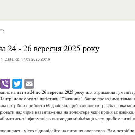
оку
на 24 - 26 вересня 2025 року
in
, дата:
ср, 17.09.2025 20:16
Fa
Vi
T
E
ce
be
wi
m
з 24 по 26 вересня 2025 року
апис на дати
для отримання гуманіта
bo
r
tte
ail
Центрі допомоги та логістики "Паляниця". Запис проводимо тільки 
60
Нам потрібно прийняти
дзвінків, щоб заповнити графік на вказани
ok
r
рювати надмірне навантаження на волонтера який приймає дзвінки,
йомитись з інформацією нижче для мінімізації часу прийома дзвінк
вонилися - чітко відповідайте на питання оператора. Вам потрібно