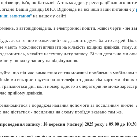
 прізвище, ім'я, по-батькові. А також адресу реєстрації вашого пот
 згідно Вашій довідці ВПО. Відповідь на всі інші ваши питання є у
іші запитання
"
на нашому сайті.
не за
млень, з автовідповідача, з електронної пошти, живої черги -
будь ласка те, що в означений час дзвонить дуже багато людей. Во
е мають можливості впливати на кількість вхідних дзвінків, тому, 
одзвонитись, чекайте наступну дату запису. Більш детально ми опи
міни у порядку запису на відвідування.
уйте, що під час вимкнення світла можливі проблеми з мобільним з
інків ми використовуємо один телефон з двома сім-картами різних 
І трапляються дні, коли номер одного з операторів не може зареєст
час прийому дзвінків.
 ознайомитися з порядком надання допомоги за посиланням нижче. 
до нас дістатися - посилання на схему проїзду вказано там же.
проведення запису: 18 вересня (четвер) 2025 року з 09:00 до 10:30
ахувати, що відсутність електропостачання може негативно в