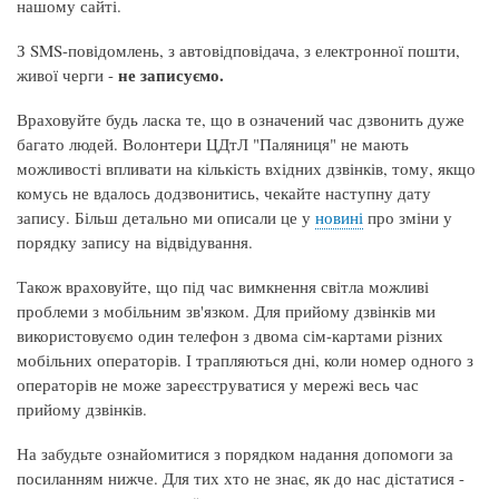
нашому сайті.
З SMS-повідомлень, з автовідповідача, з електронної пошти,
не записуємо.
живої черги -
Враховуйте будь ласка те, що в означений час дзвонить дуже
багато людей. Волонтери ЦДтЛ "Паляниця" не мають
можливості впливати на кількість вхідних дзвінків, тому, якщо
комусь не вдалось додзвонитись, чекайте наступну дату
запису. Більш детально ми описали це у
новині
про зміни у
порядку запису на відвідування.
Також враховуйте, що під час вимкнення світла можливі
проблеми з мобільним зв'язком. Для прийому дзвінків ми
використовуємо один телефон з двома сім-картами різних
мобільних операторів. І трапляються дні, коли номер одного з
операторів не може зареєструватися у мережі весь час
прийому дзвінків.
На забудьте ознайомитися з порядком надання допомоги за
посиланням нижче. Для тих хто не знає, як до нас дістатися -