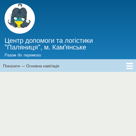
Перейти
до
основного
вмісту
Центр допомоги та логістики
"Паляниця", м. Кам'янське
Разом до перемоги
Показати — Основна навіґація
Основна
навіґація
Головна
Інформація для ВПО
Новини
Фінанси
Історії війни
Про нас