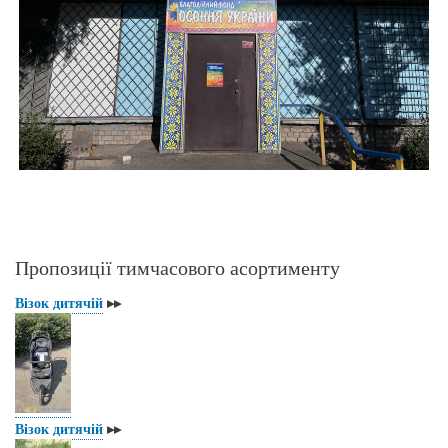
Пропозиції тимчасового асортименту
Візок дитячій
▸▸
Візок дитячій
▸▸