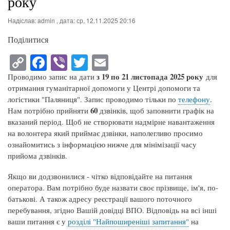
року
Надіслав:
admin
, дата:
ср, 12.11.2025 20:16
Поділитися
C
Fa
Vi
T
E
op
ce
be
wi
m
з 19 по 21 листопада 2025 року
Проводимо запис на дати
для
y
bo
r
tte
ail
отримання гуманітарної допомоги у Центрі допомоги та
логістики "Паляниця". Запис проводимо тільки по
телефону
.
Li
ok
r
60
Нам потрібно прийняти
дзвінків, щоб заповнити графік на
nk
вказаний період. Щоб не створювати надмірне навантаження
на волонтера який приймає дзвінки, наполегливо просимо
ознайомитись з інформацією нижче для мінімізації часу
прийома дзвінків.
Якщо ви додзвонилися - чітко відповідайте на питання
оператора. Вам потрібно буде назвати своє прізвище, ім'я, по-
батькові. А також адресу реєстрації вашого поточного
перебування, згідно Вашій довідці ВПО. Відповідь на всі інші
ваши питання є у
розділі "
Найпоширеніші запитання
"
на