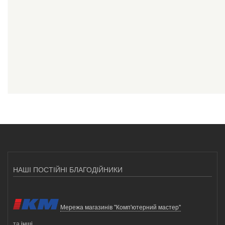
НАШІ ПОСТІЙНІ БЛАГОДІЙНИКИ
Мережа магазинів "Комп'ютерний мастер"
та
інші
.